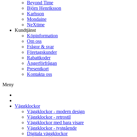
Beyond Time
Björn Henriksson
Karlsson
Mondaine
NeXtime
Kundtjänst
Köpinformation
Om oss
Frågor & svar
Företagskunder
Rabattkoder
Ångerförfrågan
Presentkort
Kontakta oss
Meny
Väggklockor
Väggklockor - modern design
Väggklockor - retrostil
Väggklockor med bara visare
Väggklockor - tystgående
Digitala väggklockor