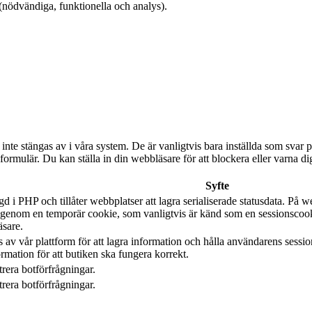
 (nödvändiga, funktionella och analys).
te stängas av i våra system. De är vanligtvis bara inställda som svar p
v formulär. Du kan ställa in din webbläsare för att blockera eller varna
Syfte
 PHP och tillåter webbplatser att lagra serialiserade statusdata. På w
ata genom en temporär cookie, som vanligtvis är känd som en sessionscoo
äsare.
 av vår plattform för att lagra information och hålla användarens sessi
mation för att butiken ska fungera korrekt.
trera botförfrågningar.
trera botförfrågningar.