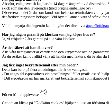
Absolut, enligt svensk lag har du 14 dagars ångerrätt vid distansköp. Me
skick som när den levererades (med originalemballage osv).
Observera att det är du som kund som bekostar returfrakten vid nyttjande
det återbetalningsbara beloppet. Vid byte till annan vara så står vi för 
Vill du utnyttja din ångerrätt kan du göra det direkt via
ångerförfrågan
Har jag någon garanti på klockan som jag köper hos er?
Ja, vi erbjuder 2 års garanti på alla våra klockor.
Är det säkert att handla av er?
Alla våra betaltjänster är certifierade och krypterade och de garanterar
Är du osäker kan du alltid välja att handla med faktura, då betalar du f
Jag fick inget bekräftelsemail efter min order?
Detta kan bero på flera anledningar, här är de vanligaste:
- Du angav fel e-postadress vid beställningstillfället (maila oss så hjälp
- Ditt e-postprogram har markerat vårt bekräftelsemail som skräppost 
För en bättre upplevelse
Genom att klicka på “Godkänn cookies” hjälper du oss att förbättra d