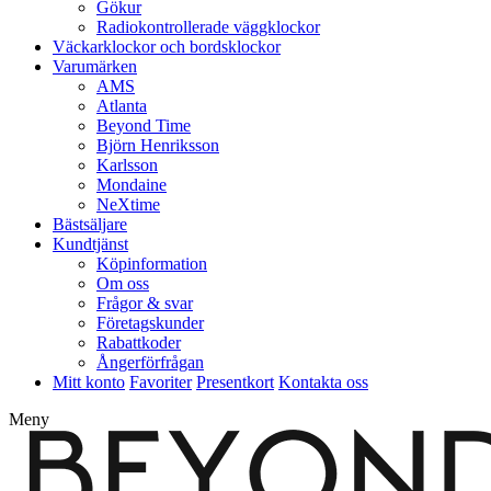
Gökur
Radiokontrollerade väggklockor
Väckarklockor och bordsklockor
Varumärken
AMS
Atlanta
Beyond Time
Björn Henriksson
Karlsson
Mondaine
NeXtime
Bästsäljare
Kundtjänst
Köpinformation
Om oss
Frågor & svar
Företagskunder
Rabattkoder
Ångerförfrågan
Mitt konto
Favoriter
Presentkort
Kontakta oss
Meny