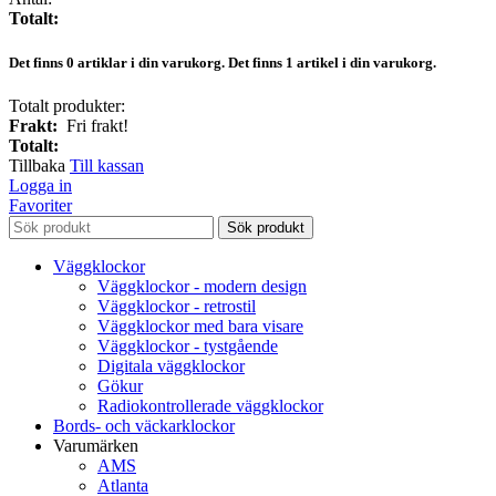
Totalt:
Det finns
0
artiklar i din varukorg.
Det finns 1 artikel i din varukorg.
Totalt produkter:
Frakt:
Fri frakt!
Totalt:
Tillbaka
Till kassan
Logga in
Favoriter
Sök produkt
Väggklockor
Väggklockor - modern design
Väggklockor - retrostil
Väggklockor med bara visare
Väggklockor - tystgående
Digitala väggklockor
Gökur
Radiokontrollerade väggklockor
Bords- och väckarklockor
Varumärken
AMS
Atlanta