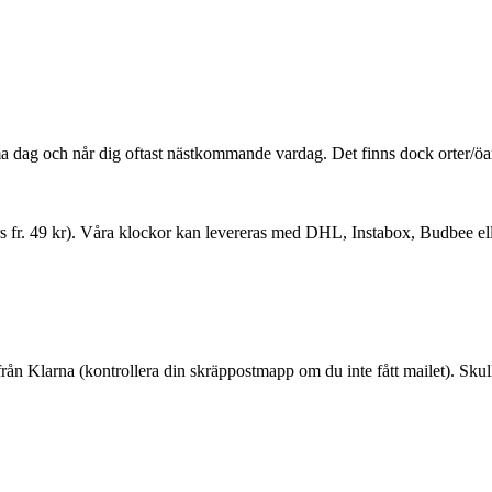
 dag och når dig oftast nästkommande vardag. Det finns dock orter/öar 
nars fr. 49 kr). Våra klockor kan levereras med DHL, Instabox, Budbee el
 från Klarna (kontrollera din skräppostmapp om du inte fått mailet). Skul