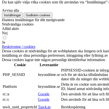
Du kan själv välja vilka cookies som får användas via “Inställningar”
Avvisa alla
Inställningar
Godkänn cookies
Hantera inställningar för ditt medgivande
Nödvändiga cookies
Alltid aktiv
Nej
Ja
Beskrivning / cookies
Dessa cookies är nödvändiga för att webbplatsen ska fungera och kan in
inställning av dina personliga preferenser, inloggning eller fyllning a
Dessa cookies lagrar inte någon personligt identifierbar information.
Cookie
Leverantör
PHPSESSID-cookien är inbyggd i
PHP_SESSID
beyondtime.se
och för att skicka tillståndsd
dator tills du stänger din webbl
Detta är en cookie som används
Plattform
beyondtime.se
ID, bland annat nödvändig infor
rc::a
Google
Den används för att läsa och fil
rc::c
Google
Den används för att läsa och fil
tawk_uuid_propertyId
Tawk.to
Besöksspårning