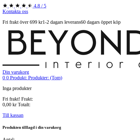
4.8 / 5
Kontakta oss
Fri frakt över 699 kr
1-2 dagars leverans
60 dagars öppet köp
Din varukorg
0
0
Produkt:
Produkter:
(Tom)
Inga produkter
Fri frakt!
Frakt:
0,00 kr
Totalt:
Till kassan
Produkten tilllagd i din varukorg
Antal: