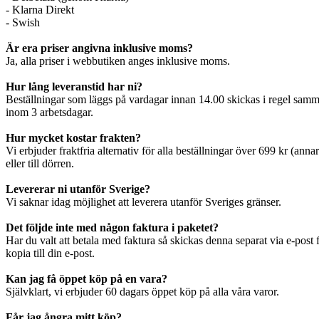
- Klarna Direkt
- Swish
Är era priser angivna inklusive moms?
Ja, alla priser i webbutiken anges inklusive moms.
Hur lång leveranstid har ni?
Beställningar som läggs på vardagar innan 14.00 skickas i regel samma
inom 3 arbetsdagar.
Hur mycket kostar frakten?
Vi erbjuder fraktfria alternativ för alla beställningar över 699 kr (an
eller till dörren.
Levererar ni utanför Sverige?
Vi saknar idag möjlighet att leverera utanför Sveriges gränser.
Det följde inte med någon faktura i paketet?
Har du valt att betala med faktura så skickas denna separat via e-post
kopia till din e-post.
Kan jag få öppet köp på en vara?
Självklart, vi erbjuder 60 dagars öppet köp på alla våra varor.
Får jag ångra mitt köp?