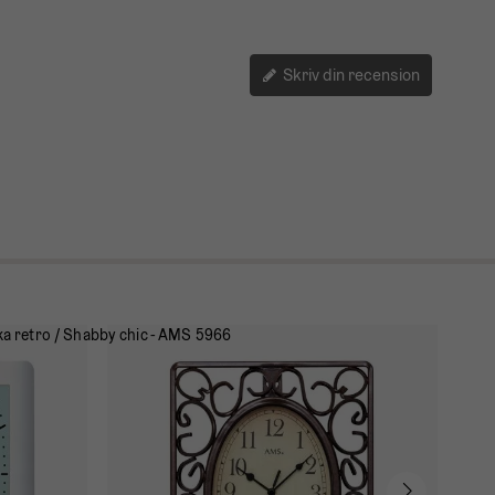
Skriv din recension
Radi
799 