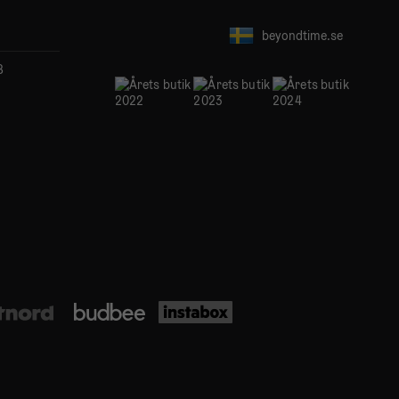
beyondtime.se
B