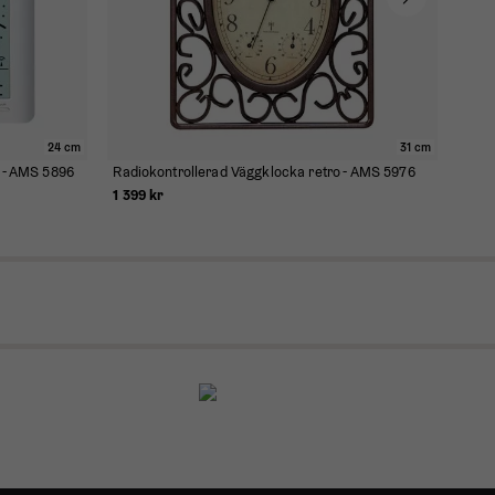
24 cm
31 cm
a - AMS 5896
Radiokontrollerad Väggklocka retro - AMS 5976
1 399 kr