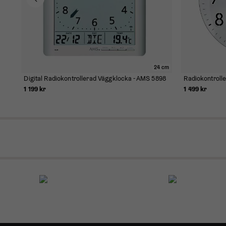
24 cm
Digital Radiokontrollerad Väggklocka - AMS 5898
Radiokontroll
1 199 kr
1 499 kr