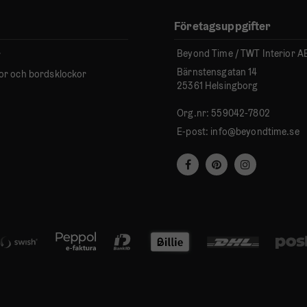
Företagsuppgifter
Beyond Time / TWT Interior A
r
Bärnstensgatan 14
or och bordsklockor
25361 Helsingborg
Org.nr: 559042-7802
E-post:
info@beyondtime.se