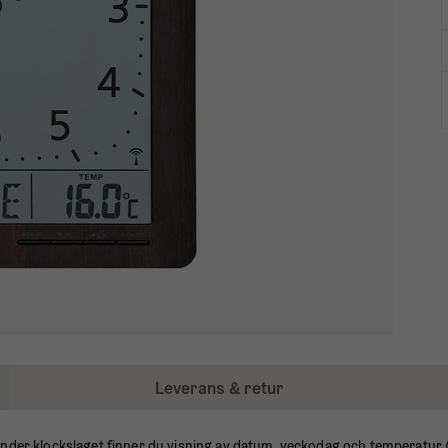
Leverans & retur
nder klockslaget finner du visning av datum, veckodag och temperatur (k