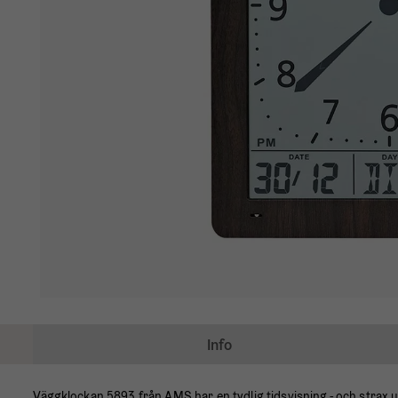
Info
Väggklockan 5893 från AMS har en tydlig tidsvisning - och strax u