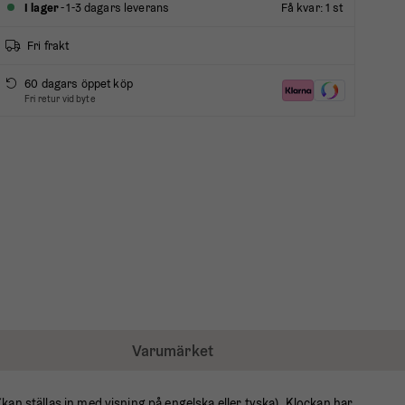
I lager
- 1-3 dagars leverans
Få kvar: 1 st
Fri frakt
60 dagars öppet köp
Fri retur vid byte
Varumärket
an ställas in med visning på engelska eller tyska). Klockan har