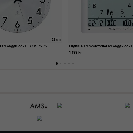
32 cm
erad Väggklocka - AMS 5973
Digital Radiokontrollerad Väggklock
1 199 kr