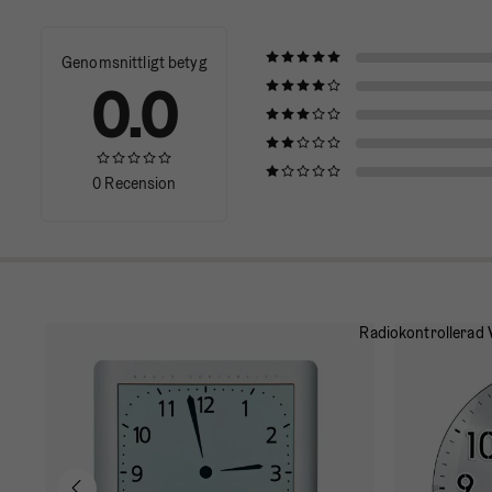
Genomsnittligt betyg
0.0
0 Recension
 cm
87