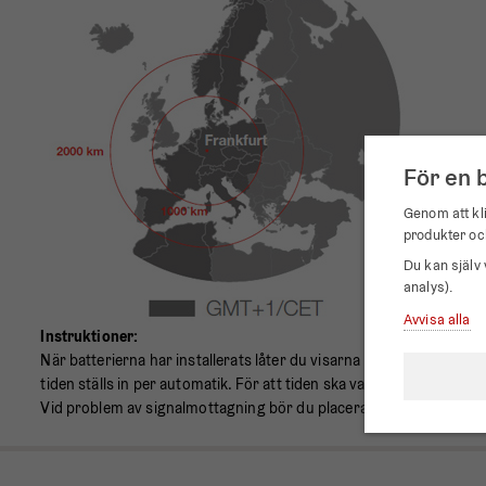
För en 
Genom att kli
produkter oc
Du kan själv 
analys).
Avvisa alla
Instruktioner:
När batterierna har installerats låter du visarna positioneras för
tiden ställs in per automatik. För att tiden ska vara så exakt som 
Vid problem av signalmottagning bör du placera klockan närmre fön