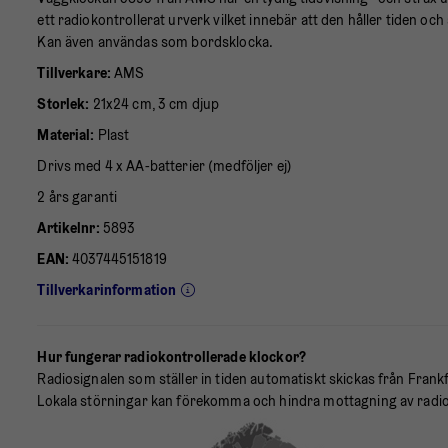
ett radiokontrollerat urverk vilket innebär att den håller tiden oc
Kan även användas som bordsklocka.
Tillverkare:
AMS
Storlek:
21x24 cm, 3 cm djup
Material:
Plast
Drivs med 4 x AA-batterier (medföljer ej)
2 års garanti
Artikelnr:
5893
EAN:
4037445151819
Tillverkarinformation
Hur fungerar radiokontrollerade klockor?
Radiosignalen som ställer in tiden automatiskt skickas från Frank
Lokala störningar kan förekomma och hindra mottagning av radi