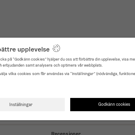
bättre upplevelse
cka på “Godkänn cookies” hjälper du oss att förbättra din upplevelse, visa me
h erbjudanden samt analysera och optimera vår webbplats.
välja vilka cookies som får användas via “Inställningar” (nödvändiga, funktione
 tiden 12.00. Klockan kommer då automatiskt söka efter RC-signalen (tar 
Godkänn cookies
Inställningar
möjligt söker klockan ny RC-signal 14 gånger / dygn.
stret. Detta gäller framför allt vid den första sökningen av RC-signale
Recensioner