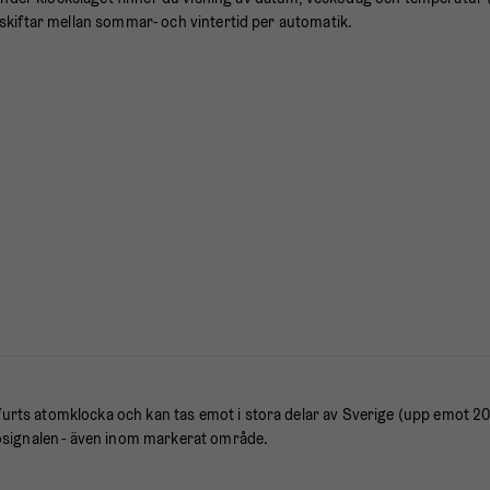
h skiftar mellan sommar- och vintertid per automatik.
furts atomklocka och kan tas emot i stora delar av Sverige (upp emot 20
osignalen - även inom markerat område.