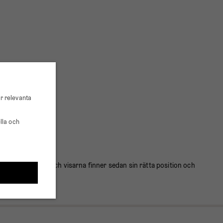
r relevanta
lla och
ca 3-10 minuter) och visarna finner sedan sin rätta position och
n.