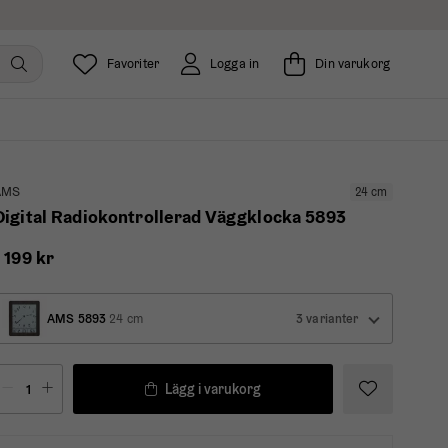
Favoriter
Logga in
Din varukorg
AMS
24 cm
Digital Radiokontrollerad Väggklocka 5893
1 199 kr
AMS 5893
24 cm
3 varianter
Lägg i varukorg