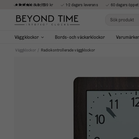
4.8 / 5
Fri frakt över 699 kr
1-2 dagars leverans
60 dagars öppet
Väggklockor
Bords- och väckarklockor
Varumärke
Väggklockor
/
Radiokontrollerade väggklockor