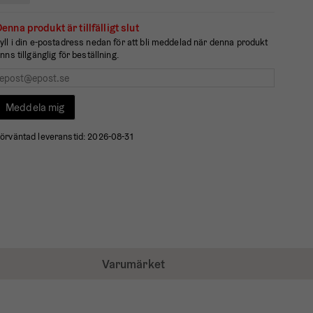
enna produkt är tillfälligt slut
yll i din e-postadress nedan för att bli meddelad när denna produkt
inns tillgänglig för beställning.
Meddela mig
örväntad leveranstid:
2026-08-31
Varumärket