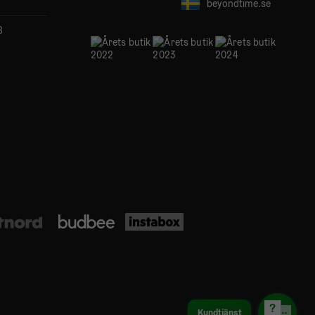
beyondtime.se
B
Kundtjänst