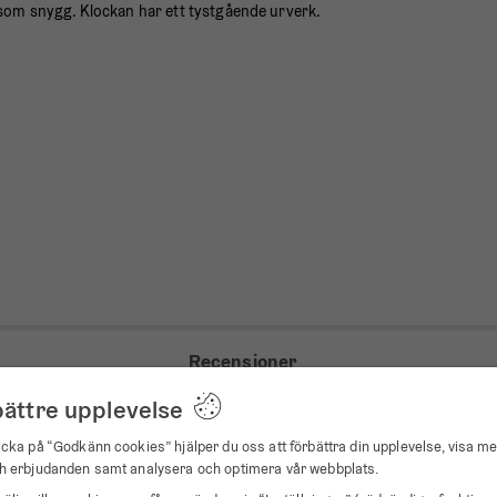
sk som snygg. Klockan har ett tystgående urverk.
Recensioner
bättre upplevelse
46
cka på “Godkänn cookies” hjälper du oss att förbättra din upplevelse, visa me
6
h erbjudanden samt analysera och optimera vår webbplats.
1