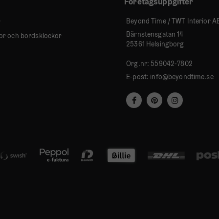
Företagsuppgifter
Beyond Time / TWT Interior A
r
Bärnstensgatan 14
or och bordsklockor
25361 Helsingborg
Org.nr: 559042-7802
E-post:
info@beyondtime.se