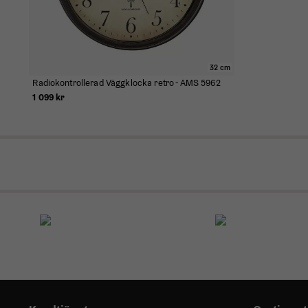
32 cm
Radiokontrollerad Väggklocka retro - AMS 5962
1 099 kr