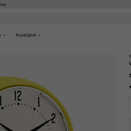
 köp
n
Kundtjänst
B