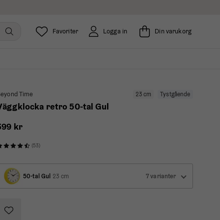
Favoriter
Logga in
Din varukorg
eyond Time
23 cm
Tystgående
Väggklocka retro 50-tal Gul
399 kr
(53)
50-tal Gul
23 cm
7 varianter