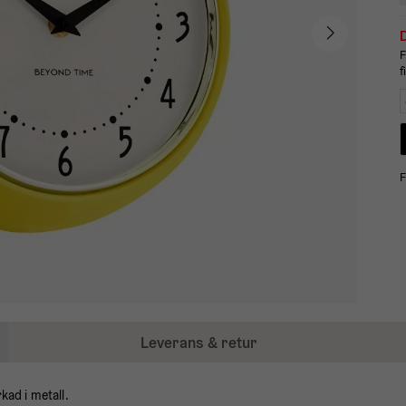
D
F
f
F
Leverans & retur
kad i metall.