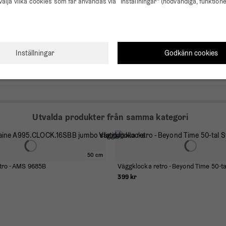
välja vilka cookies som får användas via “Inställningar” (nödvändiga, funktione
0
0
Godkänn cookies
Inställningar
Utvalda produkter från samma kategori
50 cm
tro - AMS 9685B
Väggklocka retro - Beyond Time 50-ta
399 kr