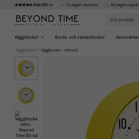
4.8 / 5
Fri frakt över 699 kr
1-2 dagars leverans
60 dagars öppet
Väggklockor
Bords- och väckarklockor
Varumärke
Väggklockor
/
Väggklockor - retrostil