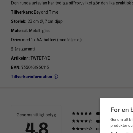
Den runda urtavlan har tydliga siffror, vilket gör den lika prakti
Tillverkare:
Beyond Time
Storlek:
23 cm Ø, 7 cm djup
Material:
Metall, glas
Drivs med 1 x AA-batteri (medföljer ej)
2 års garanti
Artikelnr:
TWTBT-YE
EAN:
7350161950113
Tillverkarinformation
För en 
Genomsnittligt betyg
Genom att kli
4.8
produkter oc