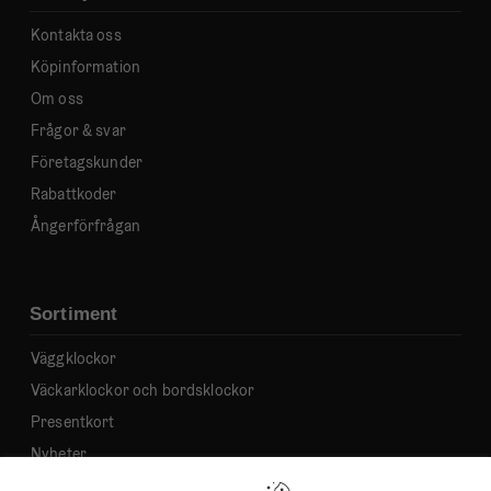
Kontakta oss
Köpinformation
Om oss
Frågor & svar
Företagskunder
Rabattkoder
Ångerförfrågan
Sortiment
Väggklockor
Väckarklockor och bordsklockor
Presentkort
Nyheter
Bästsäljare