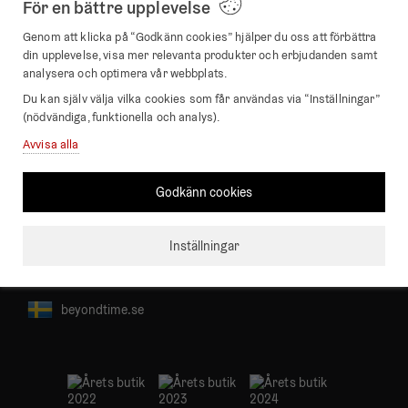
För en bättre upplevelse
Genom att klicka på “Godkänn cookies” hjälper du oss att förbättra
din upplevelse, visa mer relevanta produkter och erbjudanden samt
Företagsuppgifter
analysera och optimera vår webbplats.
Beyond Time / TWT Interior AB
Du kan själv välja vilka cookies som får användas via “Inställningar”
(nödvändiga, funktionella och analys).
Bärnstensgatan 14
25361 Helsingborg
Avvisa alla
Org.nr: 559042-7802
Godkänn cookies
E-post:
info@beyondtime.se
Inställningar
beyondtime.se