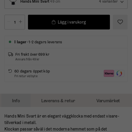
Hands Mini Svart
49 cm
4 varianter
Lägg i varukorg
- 1-2 dagars leverans
I lager
Fri frakt över 699 kr
Annars från 49 kr
60 dagars öppet köp
Fri retur vid byte
Info
Leverans & retur
Varumärket
Hands Mini Svart är en elegant väggklocka med endast visare -
tillverkad i metall.
Klockan passar såväl i det moderna hemmet som på det