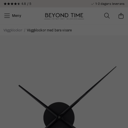
4.8 / 5
1-2 dagars leverans
Meny
Väggklockor
/
Väggklockor med bara visare