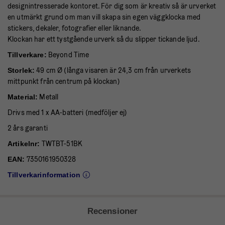
designintresserade kontoret. För dig som är kreativ så är urverket
en utmärkt grund om man vill skapa sin egen väggklocka med
stickers, dekaler, fotografier eller liknande.
Klockan har ett tystgående urverk så du slipper tickande ljud.
Beyond Time
Tillverkare:
49 cm Ø (långa visaren är 24,3 cm från urverkets
Storlek:
mittpunkt från centrum på klockan)
Metall
Material:
Drivs med 1 x AA-batteri (medföljer ej)
2 års garanti
TWTBT-51BK
Artikelnr:
7350161950328
EAN:
Tillverkarinformation
Recensioner