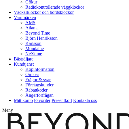
Gökur
Radiokontrollerade väggklockor
Väckarklockor och bordsklockor
Varumärken
AMS
Atlanta
Beyond Time
Björn Henriksson
Karlsson
Mondaine
NeXtime
Bästsäljare
Kundtjänst
Köpinformation
Om oss
Frågor & svar
Företagskunder
Rabattkoder
Ångerförfrågan
Mitt konto
Favoriter
Presentkort
Kontakta oss
Meny