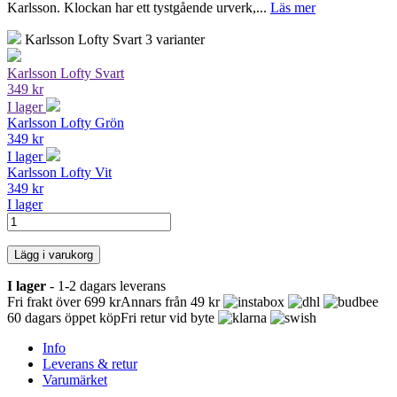
Karlsson. Klockan har ett tystgående urverk,...
Läs mer
Karlsson Lofty Svart
3 varianter
Karlsson Lofty Svart
349 kr
I lager
Karlsson Lofty Grön
349 kr
I lager
Karlsson Lofty Vit
349 kr
I lager
Lägg i varukorg
I lager
- 1-2 dagars leverans
Fri frakt över 699 kr
Annars från 49 kr
60 dagars öppet köp
Fri retur vid byte
Info
Leverans & retur
Varumärket