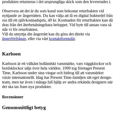
produkten returneras i det ursprungliga skick som den levererades i.
Observera att det är du som kund som bekostar returfrakten vid
nyttjande av ångerrätten. Du kan välja att få en digital fraktsedel från
oss till ett självkostnadspris, 49 kr. Kostnaden för returfrakten kan då
dras från det återbetalningsbara beloppet. Vid byte till annan vara så
står vi för returfrakten.
Vill du utnyttja din ångerrätt kan du göra det direkt via
ångerförfrågan
, eller via vårt
kontaktformulär
.
Karlsson
Karlsson är ett välkänt holländskt varumärke, vars väggklockor och
bordsklockor säljs över hela världen. 1999 tog företaget Present
Time, Karlsson under sina vingar och bidrog till att varumärket
växte internationellt. Idag har Present Time-familjen sitt eget design-
team, men tar även i många fall hjälp av andra erkända designers när
det ska tas fram nya produkter.
Recensioner
Genomsnittligt betyg