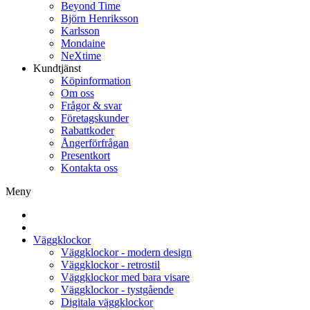
Beyond Time
Björn Henriksson
Karlsson
Mondaine
NeXtime
Kundtjänst
Köpinformation
Om oss
Frågor & svar
Företagskunder
Rabattkoder
Ångerförfrågan
Presentkort
Kontakta oss
Meny
Väggklockor
Väggklockor - modern design
Väggklockor - retrostil
Väggklockor med bara visare
Väggklockor - tystgående
Digitala väggklockor