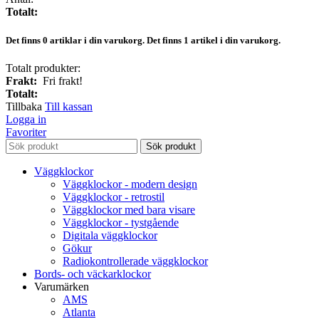
Totalt:
Det finns
0
artiklar i din varukorg.
Det finns 1 artikel i din varukorg.
Totalt produkter:
Frakt:
Fri frakt!
Totalt:
Tillbaka
Till kassan
Logga in
Favoriter
Sök produkt
Väggklockor
Väggklockor - modern design
Väggklockor - retrostil
Väggklockor med bara visare
Väggklockor - tystgående
Digitala väggklockor
Gökur
Radiokontrollerade väggklockor
Bords- och väckarklockor
Varumärken
AMS
Atlanta