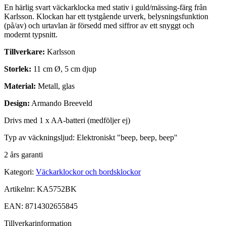
En härlig svart väckarklocka med stativ i guld/mässing-färg från
Karlsson. Klockan har ett tystgående urverk, belysningsfunktion
(på/av) och urtavlan är försedd med siffror av ett snyggt och
modernt typsnitt.
Tillverkare:
Karlsson
Storlek:
11 cm Ø, 5 cm djup
Material:
Metall, glas
Design:
Armando Breeveld
Drivs med 1 x AA-batteri (medföljer ej)
Typ av väckningsljud:
Elektroniskt "beep, beep, beep"
2 års garanti
Kategori:
Väckarklockor och bordsklockor
Artikelnr:
KA5752BK
EAN:
8714302655845
Tillverkarinformation