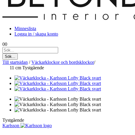
Minneslista
Logga in / skapa konto
0
0
Sök...
Till startsidan
/
Väckarklockor och bordsklockor
/
11 cm
Tystgående
Tystgående
Karlsson