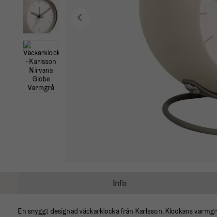
Info
En snyggt designad väckarklocka från Karlsson. Klockans varmgrå h