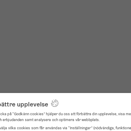
bättre upplevelse
Recensioner
cka på “Godkänn cookies” hjälper du oss att förbättra din upplevelse, visa me
h erbjudanden samt analysera och optimera vår webbplats.
0
välja vilka cookies som får användas via “Inställningar” (nödvändiga, funktione