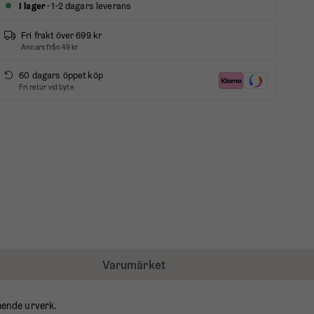
I lager
- 1-2 dagars leverans
Fri frakt över 699 kr
Annars från 49 kr
60 dagars öppet köp
Fri retur vid byte
Varumärket
ående urverk.