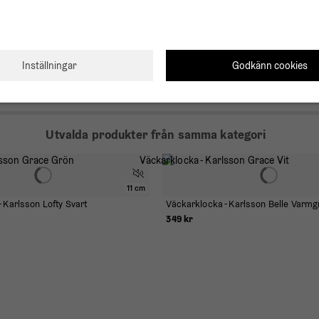
0
0
0
0
Godkänn cookies
Inställningar
Utvalda produkter från samma kategori
11 cm
 Karlsson Lofty Svart
Väckarklocka - Karlsson Belle Varmg
349 kr