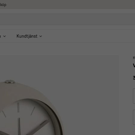
 köp
n
Kundtjänst
K