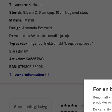
Tillverkare:
Karlsson
Storlek:
9,5 cm Ø, 6 cm djup, 10 cm hög med stativ
Material:
Metall
Design:
Armando Breeveld
Drivs med 1 x AA-batteri (medföljer ej)
Typ av väckningsljud:
Elektroniskt "beep, beep, beep"
2 års garanti
Artikelnr:
KA5857WG
EAN:
8714302138096
Tillverkarinformation
För en 
Genom att kli
produkter oc
Genomsnittligt betyg
Du kan själv 