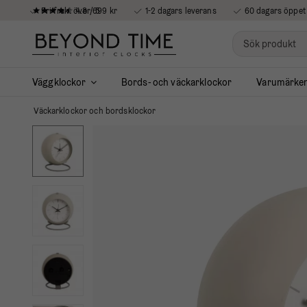
4.8 / 5
Fri frakt över 699 kr
1-2 dagars leverans
60 dagars öppet
Väggklockor
Bords- och väckarklockor
Varumärke
Väckarklockor och bordsklockor