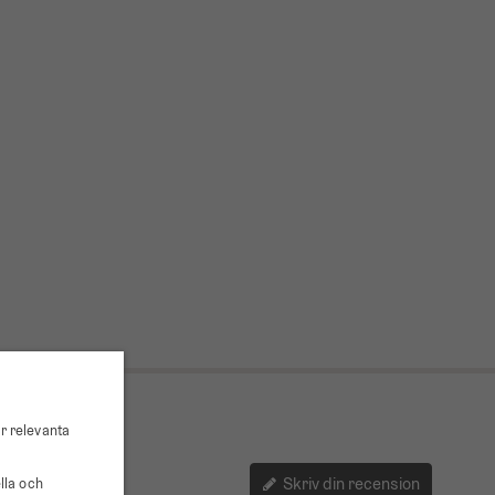
r relevanta
Skriv din recension
lla och