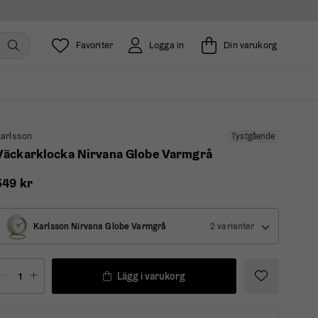
Favoriter
Logga in
Din varukorg
arlsson
Tystgående
Väckarklocka Nirvana Globe Varmgrå
349 kr
Karlsson Nirvana Globe Varmgrå
2 varianter
Lägg i varukorg