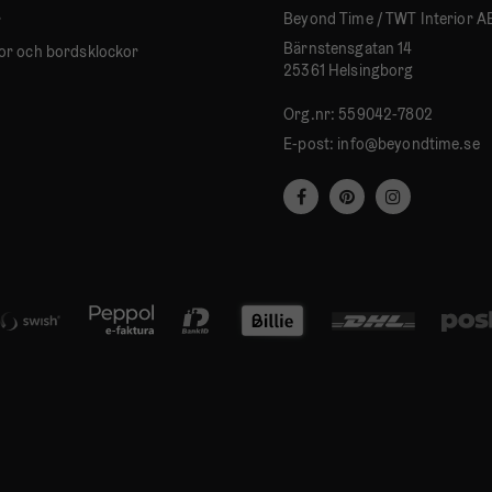
Beyond Time / TWT Interior A
r
Bärnstensgatan 14
or och bordsklockor
25361 Helsingborg
Org.nr: 559042-7802
E-post:
info@beyondtime.se