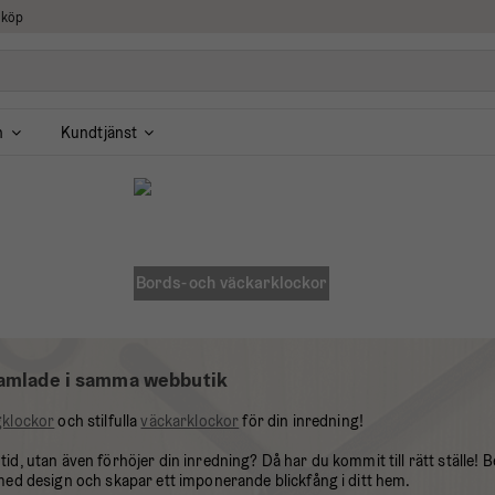
 köp
n
Kundtjänst
Bords- och väckarklockor
 samlade i samma webbutik
klockor
och stilfulla
väckarklockor
för din inredning!
 tid, utan även förhöjer din inredning? Då har du kommit till rätt ställe! 
ed design och skapar ett imponerande blickfång i ditt hem.