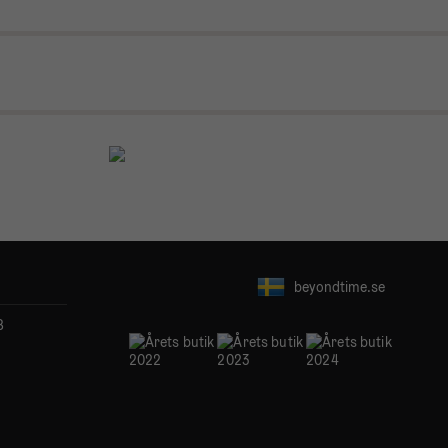
beyondtime.se
B