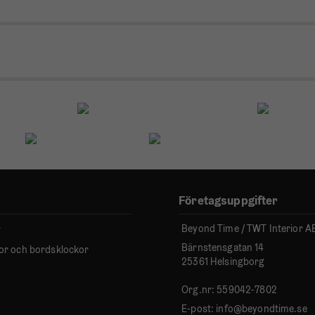
Företagsuppgifter
Beyond Time / TWT Interior A
r
Bärnstensgatan 14
or och bordsklockor
25361 Helsingborg
Org.nr: 559042-7802
E-post:
info@beyondtime.se