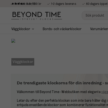
4.8 / 5
Fri frakt över 699 kr
1-2 dagars leverans
60 dagars öppet
Väggklockor
Bords- och väckarklockor
Varumärke
Väggklockor
De trendigaste klockorna för din inredning -
Välkommen till Beyond Time - Webbutiken med eleganta
vägg
Letar du efter den perfekta klockan som inte bara håller dig i
erbjuda enastående klockor som kombinerar funktionalitet m