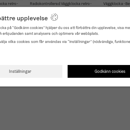
cka retro -
Radiokontrollerad Väggklocka retro -
Väggklocka - B
AMS 5589
Guld/Grön
1 099 kr
549 kr
bättre upplevelse
cka på “Godkänn cookies” hjälper du oss att förbättra din upplevelse, visa me
Bästsäljare
h erbjudanden samt analysera och optimera vår webbplats.
välja vilka cookies som får användas via “Inställningar” (nödvändiga, funktione
70 cm
49 cm
e Hands Svart
Väggklocka - Beyond Time Hands Mini
Väggklocka - B
Svart
Mörkgrön
Godkänn cookies
Inställningar
279 kr
479 kr