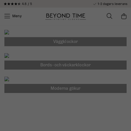
4.8 / 5
1-2 dagars leverans
Meny
Väggklockor
Bords- och väckarklockor
Moderna gökur