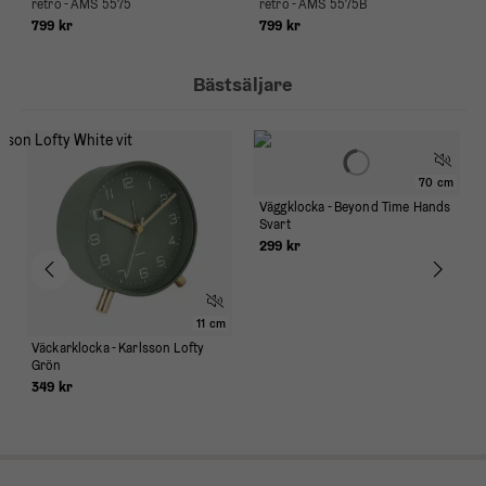
retro - AMS 5575
retro - AMS 5575B
799 kr
799 kr
Bästsäljare
70 cm
Väggklocka - Beyond Time Hands
Svart
299 kr
11 cm
Väckarklocka - Karlsson Lofty
Grön
349 kr